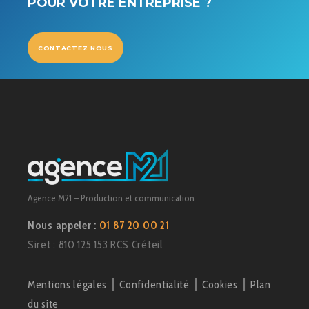
POUR VOTRE ENTREPRISE ?
CONTACTEZ NOUS
Agence M21 – Production et communication
Nous appeler :
01 87 20 00 21
Siret : 810 125 153 RCS Créteil
Mentions légales
┃
Confidentialité
┃
Cookies
┃
Plan
du site