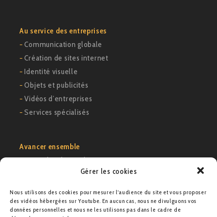
Au service des entreprises
−
Communication globale
−
Création de sites internet
−
Identité visuelle
−
Objets et publicités
−
Vidéos d’entreprises
−
Services spécialisés
Avancer ensemble
−
Exemples de cas clients
Gérer les cookies
−
Voir notre portfolio
−
Nous contacter
Nous utilisons des cookies pour mesurer l'audience du site et vous proposer
des vidéos hébergées sur Youtube. En aucun cas, nous ne divulguons vos
données personnelles et nous ne les utilisons pas dans le cadre de
Agence M21