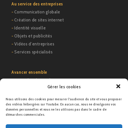
Au service des entreprises
−
Communication globale
−
Création de sites internet
−
Identité visuelle
−
Objets et publicités
−
Vidéos d’entreprises
−
Services spécialisés
Avancer ensemble
−
Exemples de cas clients
Gérer les cookies
−
Voir notre portfolio
−
Nous contacter
Nous utilisons des cookies pour mesurer l'audience du site et vous proposer
des vidéos hébergées sur Youtube. En aucun cas, nous ne divulguons vos
données personnelles et nous ne les utilisons pas dans le cadre de
Agence M21
démarches commerciales.
9 rue des colonnes – 75002 Paris