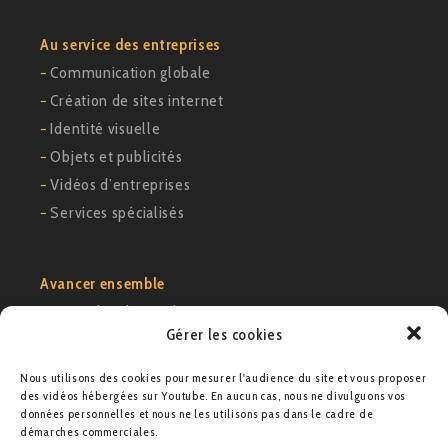
Au service des entreprises
−
Communication globale
−
Création de sites internet
−
Identité visuelle
−
Objets et publicités
−
Vidéos d’entreprises
−
Services spécialisés
Avancer ensemble
−
Exemples de cas clients
Gérer les cookies
−
Voir notre portfolio
−
Nous contacter
Nous utilisons des cookies pour mesurer l'audience du site et vous proposer
des vidéos hébergées sur Youtube. En aucun cas, nous ne divulguons vos
données personnelles et nous ne les utilisons pas dans le cadre de
Agence M21
démarches commerciales.