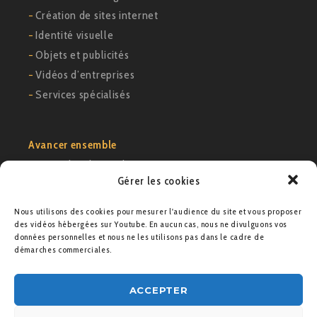
−
Création de sites internet
−
Identité visuelle
−
Objets et publicités
−
Vidéos d’entreprises
−
Services spécialisés
Avancer ensemble
−
Exemples de cas clients
Gérer les cookies
−
Voir notre portfolio
−
Nous contacter
Nous utilisons des cookies pour mesurer l'audience du site et vous proposer
des vidéos hébergées sur Youtube. En aucun cas, nous ne divulguons vos
données personnelles et nous ne les utilisons pas dans le cadre de
Agence M21
démarches commerciales.
9 rue des colonnes – 75002 Paris
ACCEPTER